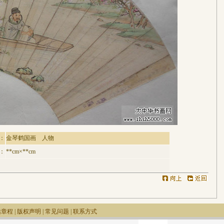
：
金琴鹤国画 人物
：
**cm×**cm
站章程
|
版权声明
|
常见问题
|
联系方式