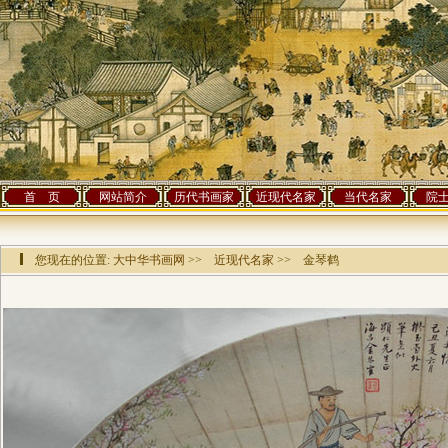
首 页
网站简介
历代书画家
近现代名家
当代名家
院
您现在的位置:
大中华书画网
>>
近现代名家
>> 金琴鹤