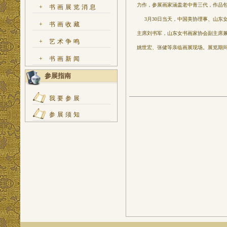
力作，参展画家涵盖老中青三代，作品
+
书画展览消息
3月30日当天，中国美协理事、山东
+
书画收藏
主席刘书军，山东女书画家协会副主席
+
艺术争鸣
姚世宏、张健等亲临画展现场。展览期
+
书画新闻
参展指南
我要参展
参展须知