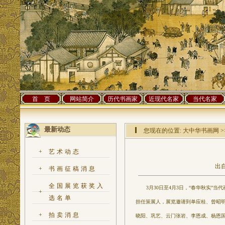
首 页
网站简介
历代书画家
近现代名家
当代名家
最新动态
您现在的位置:
大中华书画网
>
+
艺术动态
出自
+
书画征稿消息
全国展览获奖入
3月30日至4月3日，“春华秋实”当
+
选名单
担任策展人，展览邀请到单应桂、曾昭
+
拍卖消息
晓阳、巩艺、云门张岩、李恩成、杨恩国