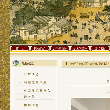
首 页
网站简介
历代书画家
近现代名家
当代名家
最新动态
您现在的位置:
大中华书画网
>
+
艺术动态
出自:
+
书画征稿消息
全国展览获奖入
+
选名单
+
拍卖消息