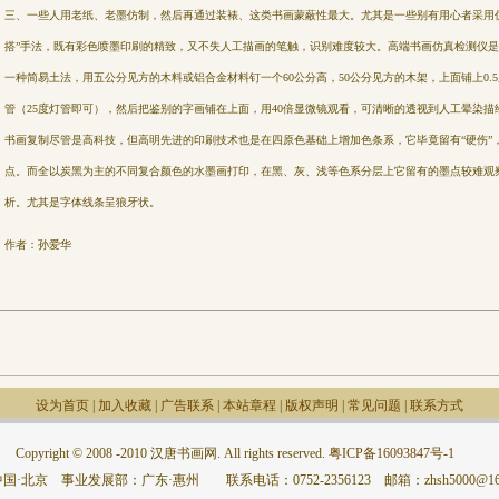
三、一些人用老纸、老墨仿制，然后再通过装裱、这类书画蒙蔽性最大。尤其是一些别有用心者采用
搭”手法，既有彩色喷墨印刷的精致，又不失人工描画的笔触，识别难度较大。高端书画仿真检测仪
一种简易土法，用五公分见方的木料或铝合金材料钉一个60公分高，50公分见方的木架，上面铺上0.
管（25度灯管即可），然后把鉴别的字画铺在上面，用40倍显微镜观看，可清晰的透视到人工晕染
书画复制尽管是高科技，但高明先进的印刷技术也是在四原色基础上增加色条系，它毕竟留有“硬伤”
点。而全以炭黑为主的不同复合颜色的水墨画打印，在黑、灰、浅等色系分层上它留有的墨点较难观
析。尤其是字体线条呈狼牙状。
作者：
孙爱华
设为首页
|
加入收藏
|
广告联系
|
本站章程
|
版权声明
|
常见问题
|
联系方式
Copyright © 2008 -2010 汉唐书画网. All rights reserved.
粤ICP备16093847号-1
国·北京 事业发展部：广东·惠州 联系电话：0752-2356123 邮箱：zhsh5000@163