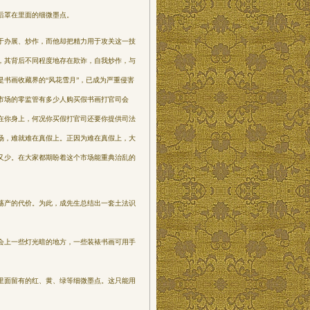
后罩在里面的细微墨点。
于办展、炒作，而他却把精力用于攻关这一技
，其背后不同程度地存在欺诈，自我炒作，与
书画收藏界的“风花雪月”，已成为严重侵害
市场的零监管有多少人购买假书画打官司会
在你身上，何况你买假打官司还要你提供司法
场，难就难在真假上。正因为难在真假上，大
又少。在大家都期盼着这个市场能重典治乱的
荡产的代价。为此，成先生总结出一套土法识
会上一些灯光暗的地方，一些装裱书画可用手
里面留有的红、黄、绿等细微墨点。这只能用