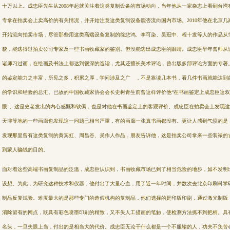
十万以上。成忠臣先生从2008年起就关注着这类复制设备的市场动向，当年他从一家杂志上看到台
专拿在拍卖会上卖高价的有关情况，并开始注意这类复制设备能否流向国内市场。2010年他在北京
开始流向拍卖市场，尽管那些用这类高端设备复制的徐悲鸿、李可染、吴冠中、程十发等人的作品从
貌，能逃得过拍卖公司专家及一些书画收藏家的鉴别。但没能逃出成忠臣的眼睛。成忠臣早年曾师从
诸师习过画，在绘画及书法上都达到很深的造诣，尤其还擅长美术评论，曾出版多部评论方面的专著
的鉴定能力之丰富，所见之多，积累之厚，学问涉及之广 ，不是靠读几本书，看几件书画就能达到
的学识和经验的总汇。已故的中国收藏家协会会长史树青生前曾这样评价他“在书画鉴定上成忠臣这
眼”。这是史老发出的内心感慨和钦佩，也是对他在书画鉴定上的客观评价。成忠臣在拍卖会上发现
天津等地的一些画廊也发现这一问题已相当严重，有的画廊一张真书画都没有。更让人感到气愤的是
发现那里曾有这类复制的黄宾虹、周昌谷、吴作人作品，朋友告诉他，这是拍卖公司拿来一些装裱的
到蒙人骗钱的目的。
面对着这些高端书画复制品的泛滥，成忠臣认识到，书画收藏市场已到了相当危险的地步，如不发明
设想。为此，为研究这种技术和仪器，他付出了大量心血，用了近一年时间，并数次去北京印刷科学
制品反复试验。难度最大的是那些专门的造假机构的复制品，他们选择的是印版印刷，通过激光制版，
消除留有的网点，既具有彩色喷墨印刷的精致，又不失人工描画的笔触，使检测方法抓不到把柄。具
名头，一旦失眼上当，付出的是相当大的代价。成忠臣无论干什么都是一个不服输的人，功夫不负苦