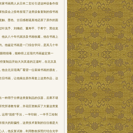
湾有家书画商人从日本二玄社引进这种设备作假
几家拍卖会上惊奇发现了这类设备复制的假书画
笔触、墨色、古旧感都逼真地还原了原作的面
过叶浅予、刘继卣、董寿平、于希宁、黑伯龙
。他从八十年代就涉及书画收藏，他在书画上
的。他鉴定书画是一门综合学问，是其几十年
双眼睛很毒，能称得上近现代书画鉴定第一
这些复制品开始大兴其道的泛滥时，在北京及
，他去北京琉璃厂看望一位装裱书画的朋友，
古旧书画，让他揭去原作再套上这类作品，达
出一种用于分辨这类复制品的仪器，后果不堪
研究所请教专家，并花巨资购买了大量这类复
运用“混搭”手法，一半印刷，一半手工绘制
有很大的欺骗性，这类技术复制的往往都是大
心人，他反复试验，利用数枚探照灯结合光学