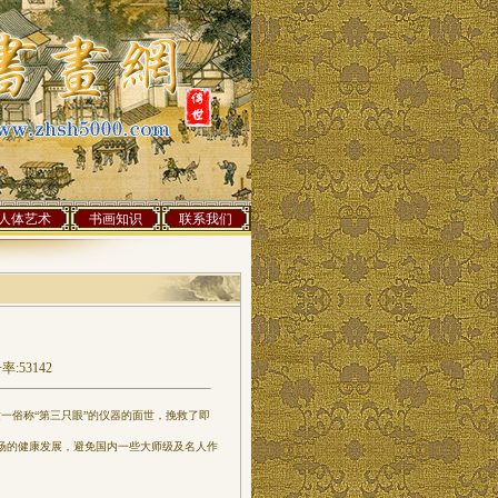
人体艺术
书画知识
联系我们
:53142
这一俗称“第三只眼”的仪器的面世，挽救了即
场的健康发展，避免国内一些大师级及名人作