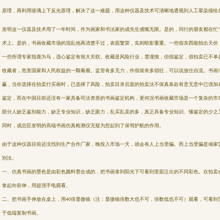
原理，再利用玻璃上下反光原理，解决了这一难题，用这种仪器及技术可清晰地透视到人工晕染描绘
发明这一仪器及技术用了一年时间，作为画家和书法家的成先生感慨无限。是的，同行的朋友都在忙
术上。是的，书画收藏市场的混乱他再清楚不过，表面繁荣，实则暗影重重。一些假东西能拍出天价
一些所谓专家指鹿为马，违心鉴定有很大关联。收藏是风险行业，需谨慎，但假鉴定，假拍卖已不单是
收藏者，危害国家和人民权益的一颗毒瘤。监管有多无力，作假就有多猖狂，可以说放任自流。书画
赢，当你选择在拍卖行买画时，已选择了风险，拍卖目录后面的拍卖法不保真条款有意无意中已强加
鉴定，而在中国目前还没有一家具备司法资质的书画鉴定机构，更何况书画收藏市场是一个复杂的市
部分人缺乏鉴别能力，缺乏专业知识，缺乏眼力，乱买乱卖的多，真正具备专业知识、懂鉴定的少之
同时，成忠臣发明的高端书画仿真检测仪无疑为您起到了保驾护航的作用。
由于这种仪器目前还没找到生产合作厂家，晚投入市场一天，就会有人上当受骗。而上当受骗是倾家
别法。
一、仿真书画的墨色是由彩色颜料墨合成的，把书画拿到阳光下可看到里面泛出的不同彩色。在拍卖
拿起向前伸，用超强手电观看。
二、把书画手伸放在桌上，用40倍显微镜（注：显微镜倍数大也不可，倍数低也不可）观看，可看到
于低端复制书画。