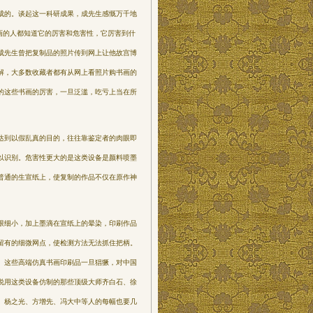
成的。谈起这一科研成果，成先生感慨万千地
画的人都知道它的厉害和危害性，它厉害到什
成先生曾把复制品的照片传到网上让他故宫博
解，大多数收藏者都有从网上看照片购书画的
的这些书画的厉害，一旦泛滥，吃亏上当在所
达到以假乱真的目的，往往靠鉴定者的肉眼即
以识别。危害性更大的是这类设备是颜料喷墨
普通的生宣纸上，使复制的作品不仅在原作神
限细小，加上墨滴在宣纸上的晕染，印刷作品
留有的细微网点，使检测方法无法抓住把柄。
。这些高端仿真书画印刷品一旦猖獗，对中国
说用这类设备仿制的那些顶级大师齐白石、徐
、杨之光、方增先、冯大中等人的每幅也要几