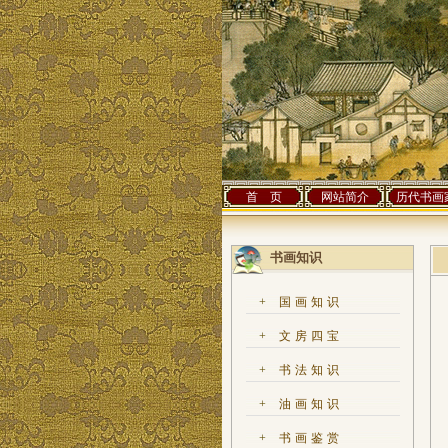
首 页
网站简介
历代书画
书画知识
+
国画知识
+
文房四宝
+
书法知识
+
油画知识
+
书画鉴赏