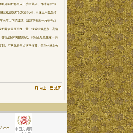
仿真印刷后再用人工手绘晕染，这种运用“混
是用三枚强光灯配仪器识别，而这里只能总结
5厘米厚以下的玻璃，玻璃下安装一枚荧光灯
描绘后晕在里面的红、黄、绿等细微墨点。高端
，也就是留有细微墨点。识别正是抓住这一弱
察到。可从线条呈点状不连贯，无立体感上分
.com