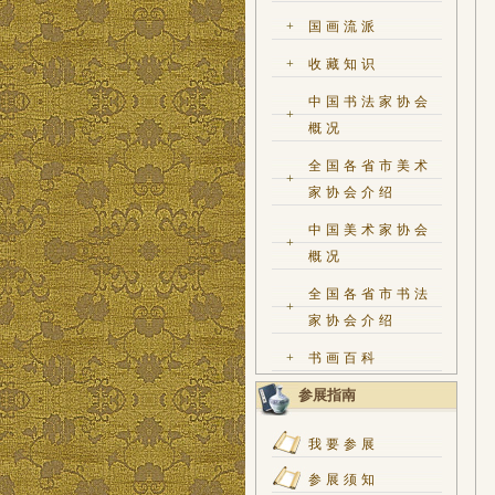
+
国画流派
+
收藏知识
中国书法家协会
+
概况
全国各省市美术
+
家协会介绍
中国美术家协会
+
概况
全国各省市书法
+
家协会介绍
+
书画百科
参展指南
我要参展
参展须知