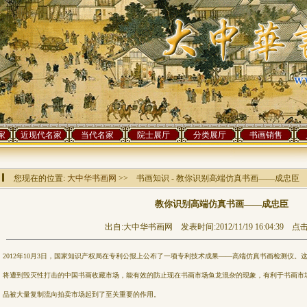
家
近现代名家
当代名家
院士展厅
分类展厅
书画销售
您现在的位置:
大中华书画网
>> 书画知识 - 教你识别高端仿真书画——成忠臣
教你识别高端仿真书画——成忠臣
出自:大中华书画网 发表时间:2012/11/19 16:04:39 点击率
2012年10月3日，国家知识产权局在专利公报上公布了一项专利技术成果——高端仿真书画检测仪。
将遭到毁灭性打击的中国书画收藏市场，能有效的防止现在书画市场鱼龙混杂的现象，有利于书画市
品被大量复制流向拍卖市场起到了至关重要的作用。