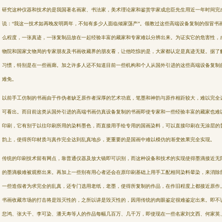
研究这种仪器和技术的是我国著名画家、书法家，美术理论家和鉴赏学家成忠臣先生用近一年时间完
说：“我这一技术如再晚发明两年，不知有多少人面临倾家荡产”。领教过这些高端设备复制的假冒书
么程度，一张真迹，一张复制品放在一起经验丰富的藏家和专家难以分辨出来。为证实它的危害性，
物院和国家文物局的专家朋友及书画收藏界的朋友看，让他吃惊的是，大家都认定是真迹无疑。据了
习惯，特别是在一些画廊。加之许多人还不知道目前一些机构和个人从国外引进的这些高端设备复制
难免。
以前手工仿制的书画由于作伪者缺乏原作者深厚的艺术功底，笔墨和神韵与原作相距较大，难以完全
可看出。而目前这类从国外引进的高端书画仿真设备复制的书画即使专家和一些经验丰富的藏家也难
印刷，它有别于以往印刷所用的染料墨色，而直接用手绘专用的国画染料，可以直接印刷在无涂层的
韵上，使得所印材质与真作完全达到乱真地步，更重要的是国画中难以模仿的渐变效果完全实现。
传统的印刷技术留有网点，靠普通仪器及放大镜即可识别，而这种设备和技术的实现使得墨滴接近无
的墨滴极难被观察出来。再加上一些别有用心者还会在原印刷基础上用手工配相同染料晕染，来消除
一些造假者为求完全的乱真，还专门选用老纸，老墨，使得所复制的作品，在作旧程度上都接近原作
书画收藏市场的打击将是毁灭性的，之所以讲是毁灭性的，因用传统的肉眼鉴定很难鉴定出来。即不
悲鸿、张大千、李可染、潘天寿等人的作品每幅几百万、几千万，即使现在一些名家刘文西、何家英