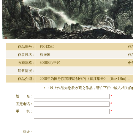
作品编号：
F0013535
作
作者姓名：
程振国
作
收藏润格：
30000元/平尺
创
销售情况：
作品介绍：
2008年为国务院管理局创作的《峡江烟云》（6m×1.9m）。
：：以上作品为您欲收藏之作品，请在下栏中输入相关的作
姓 名：
*
固定电话：
*
手 机：
*
要求：