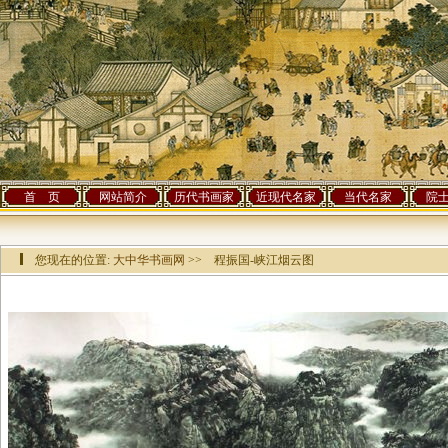
首 页
网站简介
历代书画家
近现代名家
当代名家
院
您现在的位置:
大中华书画网
>> 程振国-峡江烟云图
该作品已有[
67931