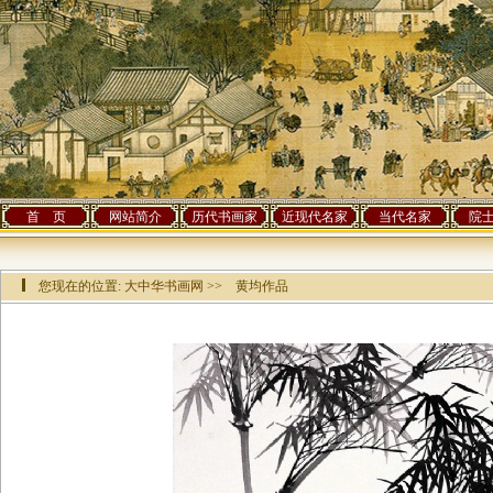
首 页
网站简介
历代书画家
近现代名家
当代名家
院
您现在的位置:
大中华书画网
>> 黄均作品
该作品已有[
11048