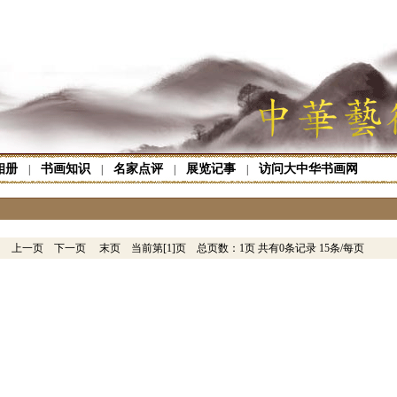
相册
书画知识
名家点评
展览记事
访问大中华书画网
|
|
|
|
页
上一页
下一页
末页
当前第[
1
]页 总页数：1页 共有0条记录 15条/每页