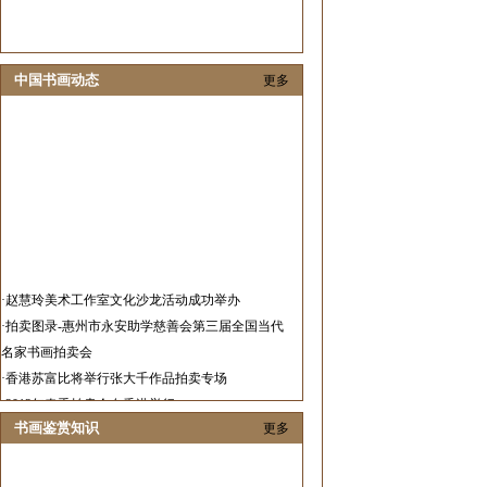
中国书画动态
更多
·
赵慧玲美术工作室文化沙龙活动成功举办
·
拍卖图录-惠州市永安助学慈善会第三届全国当代
名家书画拍卖会
·
香港苏富比将举行张大千作品拍卖专场
·
2013年春季拍卖会在香港举行
·
2012中国艺术发展报告隆重发布
书画鉴赏知识
更多
·
春华秋实当代画家邀请展在济南举行
·
张伟革花鸟画作品展在山东举办