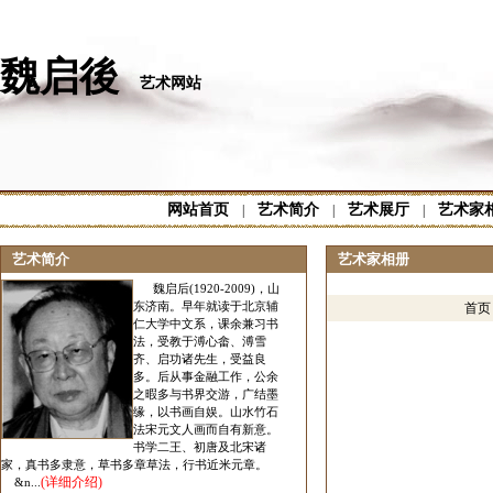
魏启後
艺术网站
网站首页
艺术简介
艺术展厅
艺术家
|
|
|
艺术简介
艺术家相册
魏启后(1920-2009)，山
东济南。早年就读于北京辅
首
仁大学中文系，课余兼习书
法，受教于溥心畲、溥雪
齐、启功诸先生，受益良
多。后从事金融工作，公余
之暇多与书界交游，广结墨
缘，以书画自娱。山水竹石
法宋元文人画而自有新意。
书学二王、初唐及北宋诸
家，真书多隶意，草书多章草法，行书近米元章。
(详细介绍)
&n...