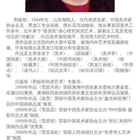
荆振初，1944年生，山东海阳人。当代画虎名家。中国美术家
协会会员，黑龙江专业画家。擅长花鸟动物画。曾从事基层美术工
作多年。近年来于"墨虎苑"潜心研究画虎艺术，探索出工笔意笔相
结合的"丝皴法"，作品追求激情雄浑，苍润博大的艺术特性。
虎作品多次在国内外大展中获奖，被海内外艺术馆及藏家收
藏。中央电视台及黑龙江电视台有专题报道。
作品及文章发表于《美术》、《国画家》、《美术界》、《中
国画家》《美术大观》、《中国书画报》、《美术报》、《收
藏》、《收藏界》、《中国书画报道》、《黑龙江画报》、《学理
论》、《读书人》、《知识文库》、《哈尔滨日报》、《新晚报》
等。
出版有《荆振初画虎艺术》专集等。
1999年作品《雪原月色》荣获澳洲中国名家水墨画大赛金奖，
应邀访问澳洲。澳洲联邦政府移民部长兼文化部长雷铎议员颁奖。
1999年作品《瑞雪》荣获中国美术家协会主办"鑫光杯迎澳门
回归中国画精品展"银奖。
1999年作品《雪原恋》荣获中国美术家协会主办“99中国画·摄
影作品大展”铜奖。
1999年作品《雪原情》荣获中国美术家协会主办“世纪·风情中
国画作品展”优秀奖。
2000年作品《雪原深处》荣获人民画报社主办“世界华人艺术
展”铜奖