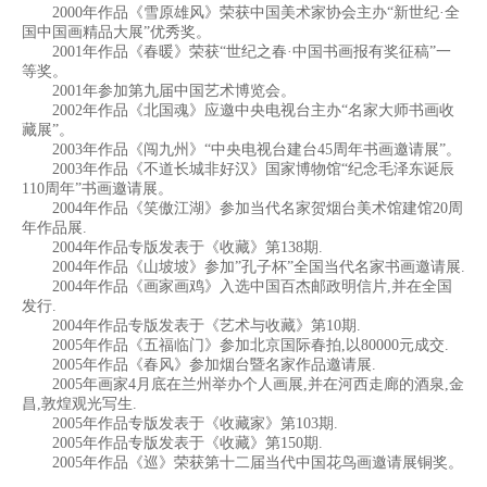
2000年作品《雪原雄风》荣获中国美术家协会主办“新世纪·全
国中国画精品大展”优秀奖。
2001年作品《春暖》荣获“世纪之春·中国书画报有奖征稿”一
等奖。
2001年参加第九届中国艺术博览会。
2002年作品《北国魂》应邀中央电视台主办“名家大师书画收
藏展”。
2003年作品《闯九州》“中央电视台建台45周年书画邀请展”。
2003年作品《不道长城非好汉》国家博物馆“纪念毛泽东诞辰
110周年”书画邀请展。
2004年作品《笑傲江湖》参加当代名家贺烟台美术馆建馆20周
年作品展.
2004年作品专版发表于《收藏》第138期.
2004年作品《山坡坡》参加”孔子杯”全国当代名家书画邀请展.
2004年作品《画家画鸡》入选中国百杰邮政明信片,并在全国
发行.
2004年作品专版发表于《艺术与收藏》第10期.
2005年作品《五福临门》参加北京国际春拍,以80000元成交.
2005年作品《春风》参加烟台暨名家作品邀请展.
2005年画家4月底在兰州举办个人画展,并在河西走廊的酒泉,金
昌,敦煌观光写生.
2005年作品专版发表于《收藏家》第103期.
2005年作品专版发表于《收藏》第150期.
2005年作品《巡》荣获第十二届当代中国花鸟画邀请展铜奖。