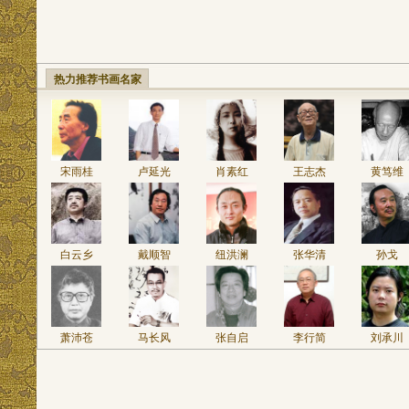
热力推荐书画名家
宋雨桂
卢延光
肖素红
王志杰
黄笃维
白云乡
戴顺智
纽洪澜
张华清
孙戈
萧沛苍
马长风
张自启
李行简
刘承川