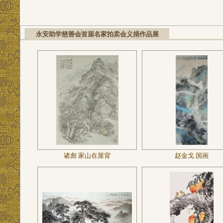
永安助学慈善会首届名家拍卖会义捐作品展
诸彪 家山在屋背
赵金戈 国画