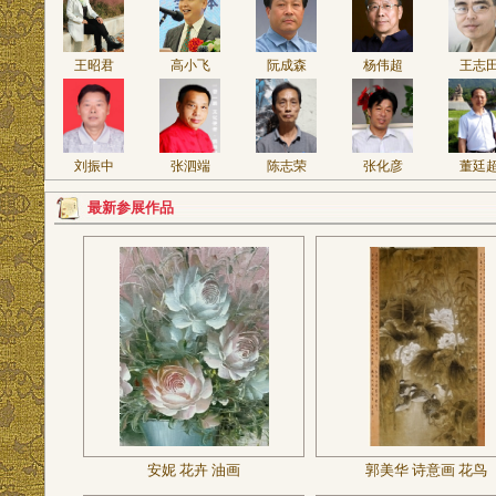
王昭君
高小飞
阮成森
杨伟超
王志
刘振中
张泗端
陈志荣
张化彦
董廷
最新参展作品
安妮 花卉 油画
郭美华 诗意画 花鸟