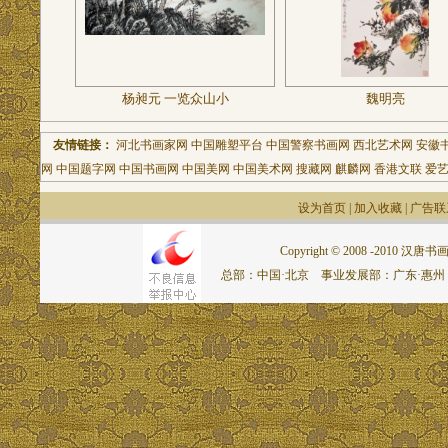
杨昶元 一览众山小
魏明亮
友情链接：
河北书画家网
中国雕塑平台
中国警察书画网
西北艺术网
安徽
网
中国题字网
中国书画网
中国美网
中国美术网
搜藏网
麒麟网
香港文联
爱
设为首页
|
加入收藏
|
广告联
Copyright © 2008 -2010 汉唐书画网.
总部：中国·北京 事业发展部：广东·惠州 联系电话