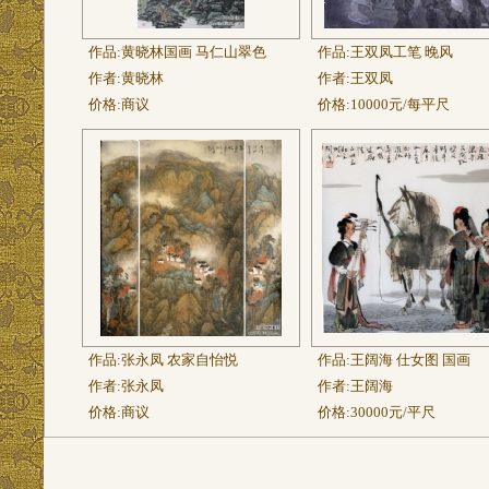
作品:
黄晓林国画 马仁山翠色
作品:
王双凤工笔 晚风
作者:
黄晓林
作者:
王双凤
价格:
商议
价格:
10000元/每平尺
作品:
张永凤 农家自怡悦
作品:
王阔海 仕女图 国画
作者:
张永凤
作者:
王阔海
价格:
商议
价格:
30000元/平尺