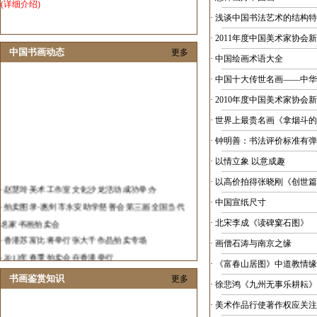
(详细介绍)
·
浅谈中国书法艺术的结构特
·
2011年度中国美术家协会
中国书画动态
更多
·
中国绘画术语大全
·
中国十大传世名画——中华
·
2010年度中国美术家协会
·
世界上最贵名画《拿烟斗的
·
钟明善：书法评价标准有弹
·
以情立象 以意成趣
·
以高价拍得张晓刚《创世篇
·
赵慧玲美术工作室文化沙龙活动成功举办
·
拍卖图录-惠州市永安助学慈善会第三届全国当代
·
中国宣纸尺寸
名家书画拍卖会
·
北宋李成《读碑窠石图》
·
香港苏富比将举行张大千作品拍卖专场
·
画僧石涛与南京之缘
·
2013年春季拍卖会在香港举行
·
《富春山居图》中道教情缘
·
2012中国艺术发展报告隆重发布
书画鉴赏知识
更多
·
徐悲鸿《九州无事乐耕耘》
·
春华秋实当代画家邀请展在济南举行
·
张伟革花鸟画作品展在山东举办
·
美术作品行使著作权应关注