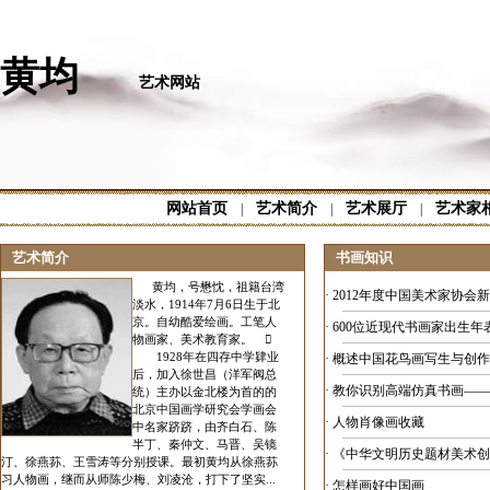
黄均
艺术网站
网站首页
艺术简介
艺术展厅
艺术家
|
|
|
艺术简介
书画知识
黄均，号懋忱，祖籍台湾
·
2012年度中国美术家协会
淡水，1914年7月6日生于北
京。自幼酷爱绘画。工笔人
·
600位近现代书画家出生年
物画家、美术教育家。 
1928年在四存中学肄业
·
概述中国花鸟画写生与创作
后，加入徐世昌（洋军阀总
·
教你识别高端仿真书画——
统）主办以金北楼为首的的
北京中国画学研究会学画会
·
人物肖像画收藏
中名家跻跻，由齐白石、陈
半丁、秦仲文、马晋、吴镜
·
《中华文明历史题材美术创
汀、徐燕荪、王雪涛等分别授课。最初黄均从徐燕荪
习人物画，继而从师陈少梅、刘凌沧，打下了坚实...
·
怎样画好中国画