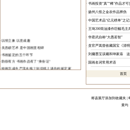
·
重庆青年唐大焱五谷画淘出黄金
·
书画投资“真”“稀”作品才可
·
2013年全国中青年山水画邀请展在炎黄艺术馆展
·
扬州八怪之金农作品辨伪
出
·
中国艺术品“亿元榜单”之记
·
中国艺术研究院在无锡打造中国画院研创基地
·
王琦200筒油漆作巨幅毛主
·
中国首部艺术行业年度发展报告发布
·
济南举办“春华秋实”当代画家邀请展
·
华君武自称“大愚若智”
·
以情立象 以意成趣
·
陕西省书协最新出台主席团淘汰制
·
吴昌硕艺术 是中国画里程碑
·
贪官严嵩曾收藏国宝《清明
·
第一届全国中国画学术展在北京举办
·
书画鉴定的五个环节
·
刘墉墨宝误藏和珅家庙 这
·
第一届全国中国画学术展入选名单(山水)
·
防假有方 书画作品有了“身份证”
·
国画名词常用术语
·
中国北齐壁画重现美颜
·
绘画怎成生产流水线？别信纸上谈兵的鉴定家
·
艺术品国际交易中国艺术品占半壁江山
·
书画鉴定中铁证是否真的如山？
首
·
王璜生欧洲首展在柏林开幕
·
火眼金睛识赝品 书画真伪鉴定=眼光+科技
·
“中国名家画北京”北京复评
·
书画收藏品相的五个要素
·
中国艺术对话斯洛伐克艺术
·
如何评估与收藏书画艺术品
将该展厅添加到收藏夹
|
·
艺术品投资
黄均 
·
书画作品价格计算方法
·
如何划分书画家等级
·
中国美术之最
·
书画投资